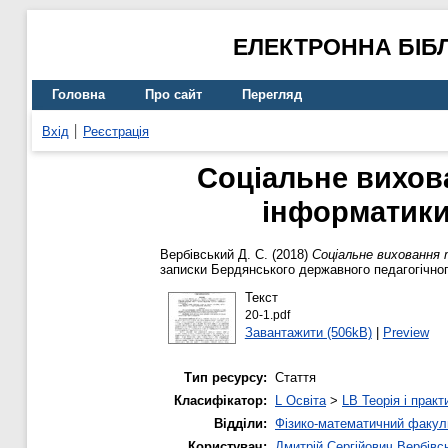
ЕЛЕКТРОННА БІБ
Головна
Про сайт
Перегляд
Вхід
Реєстрація
Соціальне вихова
інформатики
Вербівський Д. С.
(2018)
Соціальне виховання 
записки Бердянського державного педагогічного
Текст
20-1.pdf
Завантажити (506kB)
|
Preview
Тип ресурсу:
Стаття
Класифікатор:
L Освіта
>
LB Теорія і практ
Відділи:
Фізико-математичний факул
Користувач:
Дмитрій Сергійович Вербівс