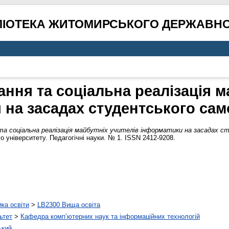
ЛІОТЕКА ЖИТОМИРСЬКОГО ДЕРЖАВНО
ння та соціальна реалізація м
 на засадах студентського са
та соціальна реалізація майбутніх учителів інформатики на засадах 
 університету. Педагогічні науки. № 1. ISSN 2412-9208.
ика освіти
>
LB2300 Вища освіта
ьтет
>
Кафедра комп’ютерних наук та інформаційних технологій
ький