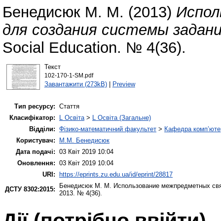
Бенедисюк М. М.
(2013)
Испол
для создания системы задани
Social Education. № 4(36).
Текст
102-170-1-SM.pdf
Завантажити (273kB)
|
Preview
Тип ресурсу:
Стаття
Класифікатор:
L Освіта
>
L Освіта (Загальне)
Відділи:
Фізико-математичний факультет
>
Кафедра комп’ютер
Користувач:
М.М. Бенедисюк
Дата подачі:
03 Квіт 2019 10:04
Оновлення:
03 Квіт 2019 10:04
URI:
https://eprints.zu.edu.ua/id/eprint/28817
Бенедисюк М. М.
Использование межпредметных свя
ДСТУ 8302:2015:
2013. № 4(36).
Дії ​​(потрібно ввійти)