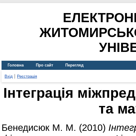
ЕЛЕКТРОН
ЖИТОМИРСЬК
УНІВ
Головна
Про сайт
Перегляд
Вхід
Реєстрація
Інтеграція міжпред
та м
Бенедисюк М. М.
(2010)
Інтег