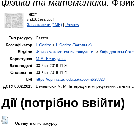
фізики та математики.
Фізик
Текст
sndt8c1esajt.pdf
Завантажити (1MB)
|
Preview
Тип ресурсу:
Стаття
Класифікатор:
L Освіта
>
L Освіта (Загальне)
Відділи:
Фізико-математичний факультет
>
Кафедра комп’ютер
Користувач:
М.М. Бенедисюк
Дата подачі:
03 Квіт 2019 11:39
Оновлення:
03 Квіт 2019 11:49
URI:
https://eprints.zu.edu.ua/id/eprint/28823
ДСТУ 8302:2015:
Бенедисюк М. М.
Інтеграція міжпредметних зв’язків 
Дії ​​(потрібно ввійти)
Оглянути опис ресурсу