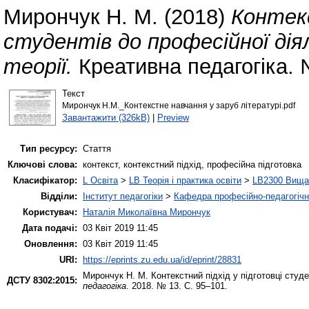
Мирончук Н. М.
(2018)
Контекс
студентів до професійної діял
теорії.
Креативна педагогіка. 
Текст
Мирончук Н.М._Контекстне навчання у заруб літературі.pdf
Завантажити (326kB)
|
Preview
Тип ресурсу:
Стаття
Ключові слова:
контекст, контекстний підхід, професійна підготовка
Класифікатор:
L Освіта
>
LB Теорія і практика освіти
>
LB2300 Вища 
Відділи:
Інститут педагогіки
>
Кафедра професійно-педагогічної
Користувач:
Наталія Миколаївна Мирончук
Дата подачі:
03 Квіт 2019 11:45
Оновлення:
03 Квіт 2019 11:45
URI:
https://eprints.zu.edu.ua/id/eprint/28831
Мирончук Н. М.
Контекстний підхід у підготовці студе
ДСТУ 8302:2015:
педагогіка
. 2018. № 13. С. 95–101.