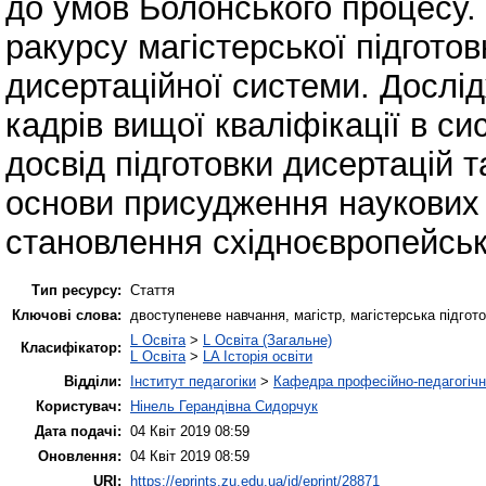
до умов Болонського процесу. 
ракурсу магістерської підгото
дисертаційної системи. Досл
кадрів вищої кваліфікації в си
досвід підготовки дисертацій та
основи присудження наукових с
становлення східноєвропейсько
Тип ресурсу:
Стаття
Ключові слова:
двоступеневе навчання, магістр, магістерська підгото
L Освіта
>
L Освіта (Загальне)
Класифікатор:
L Освіта
>
LA Історія освіти
Відділи:
Інститут педагогіки
>
Кафедра професійно-педагогічної
Користувач:
Нінель Герандівна Сидорчук
Дата подачі:
04 Квіт 2019 08:59
Оновлення:
04 Квіт 2019 08:59
URI:
https://eprints.zu.edu.ua/id/eprint/28871