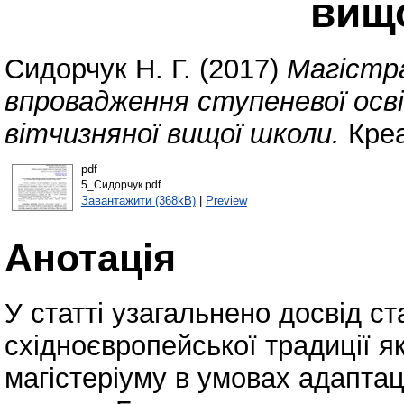
вищ
Сидорчук Н. Г.
(2017)
Магістр
впровадження ступеневої осві
вітчизняної вищої школи.
Креа
pdf
5_Сидорчук.pdf
Завантажити (368kB)
|
Preview
Анотація
У статті узагальнено досвід ст
східноєвропейської традиції як
магістеріуму в умовах адаптац