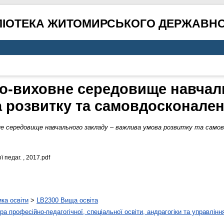
ЛІОТЕКА ЖИТОМИРСЬКОГО ДЕРЖАВНО
ьо-виховне середовище навчаль
 розвитку та самовдосконален
не середовище навчального закладу – важлива умова розвитку та само
 педаг. , 2017.pdf
ика освіти
>
LB2300 Вища освіта
а професійно-педагогічної, спеціальної освіти, андрагогіки та управлінн