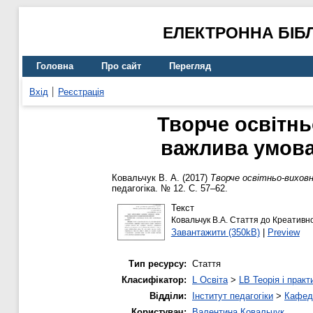
ЕЛЕКТРОННА БІБ
Головна
Про сайт
Перегляд
Вхід
Реєстрація
Творче освітн
важлива умова
Ковальчук В. А.
(2017)
Творче освітньо-вихов
педагогіка. № 12. С. 57–62.
Текст
Ковальчук В.А. Стаття до Креативної
Завантажити (350kB)
|
Preview
Тип ресурсу:
Стаття
Класифікатор:
L Освіта
>
LB Теорія і практ
Відділи:
Інститут педагогіки
>
Кафедр
Користувач:
Валентина Ковальчук