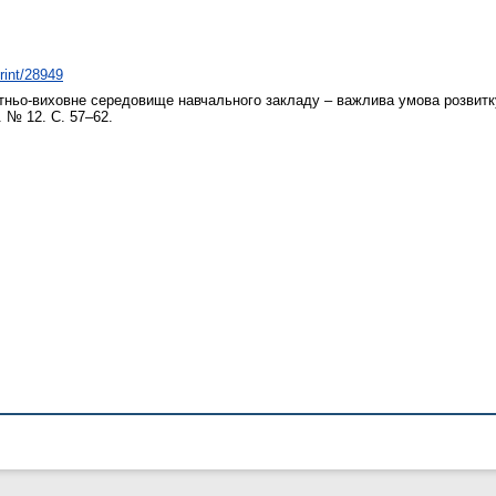
print/28949
тньо-виховне середовище навчального закладу – важлива умова розвитк
. № 12. С. 57–62.