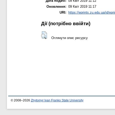
Дата подачі:
09 Квіт 2019 11:12
Оновлення:
09 Квіт 2019 11:17
URI:
https://eprints.zu.edu.ua/id/epr
Дії ​​(потрібно ввійти)
Оглянути опис ресурсу
© 2008–2026
Zhytomyr Ivan Franko State University