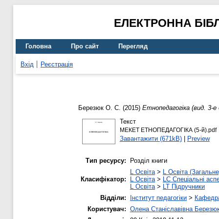
ЕЛЕКТРОННА БІБ
Головна
Про сайт
Перегляд
Вхід
Реєстрація
Березюк О. С.
(2015)
Етнопедагогіка (вид. 3-е 
Текст
МЕКЕТ ЕТНОПЕДАГОГІКА (5-й).pdf
Завантажити (671kB)
|
Preview
Тип ресурсу:
Розділ книги
L Освіта
>
L Освіта (Загальне
Класифікатор:
L Освіта
>
LC Спеціальні аспе
L Освіта
>
LT Підручники
Відділи:
Інститут педагогіки
>
Кафедра
Користувач:
Олена Станіславівна Березю