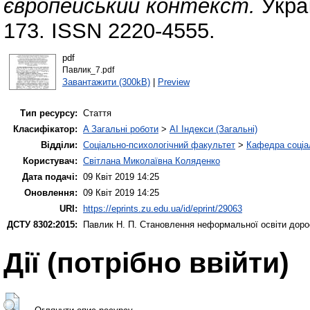
європейський контекст.
Украї
173. ISSN 2220-4555.
pdf
Павлик_7.pdf
Завантажити (300kB)
|
Preview
Тип ресурсу:
Стаття
Класифікатор:
A Загальні роботи
>
AI Індекси (Загальні)
Відділи:
Соціально-психологічний факультет
>
Кафедра соціа
Користувач:
Світлана Миколаївна Коляденко
Дата подачі:
09 Квіт 2019 14:25
Оновлення:
09 Квіт 2019 14:25
URI:
https://eprints.zu.edu.ua/id/eprint/29063
ДСТУ 8302:2015:
Павлик Н. П.
Становлення неформальної освіти дорос
Дії ​​(потрібно ввійти)