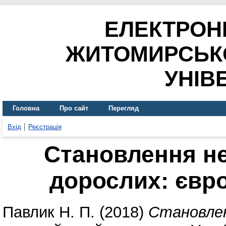
ЕЛЕКТРОН
ЖИТОМИРСЬК
УНІВ
Головна
Про сайт
Перегляд
Вхід
Реєстрація
Становлення н
дорослих: євр
Павлик Н. П.
(2018)
Становлен