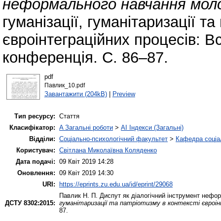
неформального навчання моло
гуманізації, гуманітаризації та
євроінтеграційних процесів: В
конференція. С. 86–87.
pdf
Павлик_10.pdf
Завантажити (204kB)
|
Preview
Тип ресурсу:
Стаття
Класифікатор:
A Загальні роботи
>
AI Індекси (Загальні)
Відділи:
Соціально-психологічний факультет
>
Кафедра соціа
Користувач:
Світлана Миколаївна Коляденко
Дата подачі:
09 Квіт 2019 14:28
Оновлення:
09 Квіт 2019 14:30
URI:
https://eprints.zu.edu.ua/id/eprint/29068
Павлик Н. П.
Диспут як діалогічний інструмент нефо
ДСТУ 8302:2015:
гуманітаризації та патріотизму в контексті євроін
87.