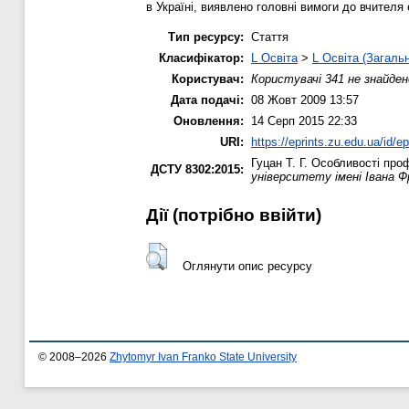
в Україні, виявлено головні вимоги до вчителя
Тип ресурсу:
Стаття
Класифікатор:
L Освіта
>
L Освіта (Загаль
Користувач:
Користувачі 341 не знайден
Дата подачі:
08 Жовт 2009 13:57
Оновлення:
14 Серп 2015 22:33
URI:
https://eprints.zu.edu.ua/id/ep
Гуцан Т. Г.
Особливості проф
ДСТУ 8302:2015:
університету імені Івана Ф
Дії ​​(потрібно ввійти)
Оглянути опис ресурсу
© 2008–2026
Zhytomyr Ivan Franko State University