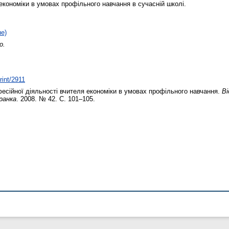
 економіки в умовах профільного навчання в сучасній школі.
не)
о.
rint/2911
есійної діяльності вчителя економіки в умовах профільного навчання.
В
ранка
. 2008. № 42. С. 101–105.