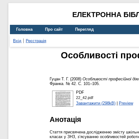
ЕЛЕКТРОННА БІБ
Головна
Про сайт
Перегляд
Вхід
Реєстрація
Особливості проф
Гуцан Т. Г.
(2008)
Особливості професійної дія
Франка. № 42. С. 101–105.
PDF
22_42.pdf
Завантажити (298kB)
|
Preview
Анотація
Стаття присвячена дослідженню змісту шкільно
класах у ЗНЗ, з’ясуванню особливостей роботи