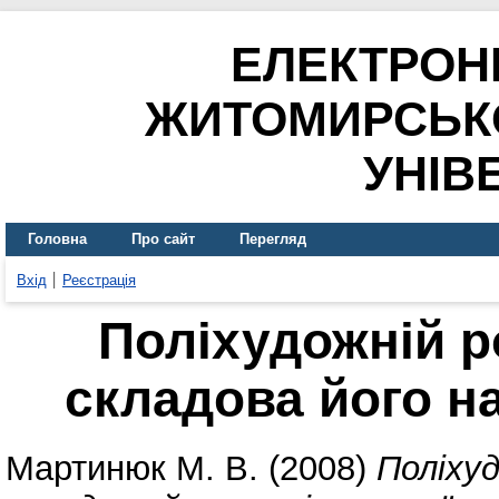
ЕЛЕКТРОН
ЖИТОМИРСЬК
УНІВ
Головна
Про сайт
Перегляд
Вхід
Реєстрація
Поліхудожній р
складова його н
Мартинюк М. В.
(2008)
Поліху