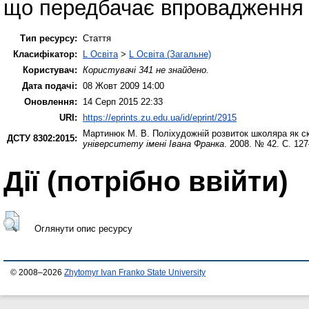
що передбачає впровадження і
Тип ресурсу:
Стаття
Класифікатор:
L Освіта
>
L Освіта (Загальне)
Користувач:
Користувачі 341 не знайдено.
Дата подачі:
08 Жовт 2009 14:00
Оновлення:
14 Серп 2015 22:33
URI:
https://eprints.zu.edu.ua/id/eprint/2915
Мартинюк М. В.
Поліхудожній розвиток школяра як ск
ДСТУ 8302:2015:
університету імені Івана Франка
. 2008. № 42. С. 12
Дії ​​(потрібно ввійти)
Оглянути опис ресурсу
© 2008–2026
Zhytomyr Ivan Franko State University