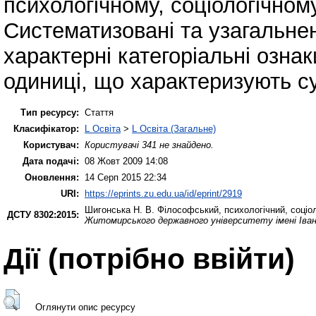
психологічному, соціологічном
Систематизовані та узагальнен
характерні категоріальні ознаки
одиниці, що характеризують су
Тип ресурсу:
Стаття
Класифікатор:
L Освіта
>
L Освіта (Загальне)
Користувач:
Користувачі 341 не знайдено.
Дата подачі:
08 Жовт 2009 14:08
Оновлення:
14 Серп 2015 22:34
URI:
https://eprints.zu.edu.ua/id/eprint/2919
Шигонська Н. В.
Філософський, психологічний, соціол
ДСТУ 8302:2015:
Житомирського державного університету імені Іва
Дії ​​(потрібно ввійти)
Оглянути опис ресурсу