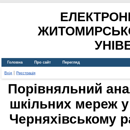
ЕЛЕКТРОН
ЖИТОМИРСЬК
УНІВ
Головна
Про сайт
Перегляд
Вхід
Реєстрація
Порівняльний анал
шкільних мереж у
Черняхівському 