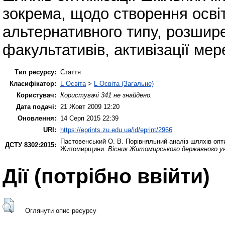
зокрема, щодо створення освітн
альтернативного типу, розшир
факультативів, активізації ме
Тип ресурсу:
Стаття
Класифікатор:
L Освіта
>
L Освіта (Загальне)
Користувач:
Користувачі 341 не знайдено.
Дата подачі:
21 Жовт 2009 12:20
Оновлення:
14 Серп 2015 22:39
URI:
https://eprints.zu.edu.ua/id/eprint/2966
Пастовенський О. В.
Порівняльний аналіз шляхів опт
ДСТУ 8302:2015:
Житомирщини.
Вісник Житомирського державного ун
Дії ​​(потрібно ввійти)
Оглянути опис ресурсу