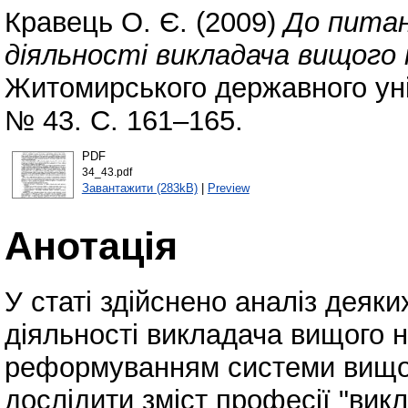
Кравець О. Є.
(2009)
До питан
діяльності викладача вищого 
Житомирського державного уні
№ 43. С. 161–165.
PDF
34_43.pdf
Завантажити (283kB)
|
Preview
Анотація
У статі здійснено аналіз деяки
діяльності викладача вищого н
реформуванням системи вищої 
дослідити зміст професії "вик