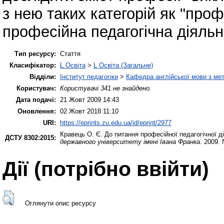
з нею таких категорій як "проф
професійна педагогічна діяльні
Тип ресурсу:
Стаття
Класифікатор:
L Освіта
>
L Освіта (Загальне)
Відділи:
Інститут педагогіки
>
Кафедра англійської мови з мет
Користувач:
Користувачі 341 не знайдено.
Дата подачі:
21 Жовт 2009 14:43
Оновлення:
02 Жовт 2018 11:10
URI:
https://eprints.zu.edu.ua/id/eprint/2977
Кравець О. Є.
До питання професійної педагогічної д
ДСТУ 8302:2015:
державного університету імені Івана Франка
. 2009.
Дії ​​(потрібно ввійти)
Оглянути опис ресурсу