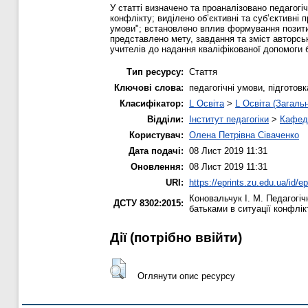
У статті визначено та проаналізовано педагогіч
конфлікту; виділено об’єктивні та суб’єктивні 
умови"; встановлено вплив формування позитив
представлено мету, завдання та зміст авторсь
учителів до надання кваліфікованої допомоги 
Тип ресурсу:
Стаття
Ключові слова:
педагогічні умови, підготов
Класифікатор:
L Освіта
>
L Освіта (Загаль
Відділи:
Інститут педагогіки
>
Кафедр
Користувач:
Олена Петрівна Сіваченко
Дата подачі:
08 Лист 2019 11:31
Оновлення:
08 Лист 2019 11:31
URI:
https://eprints.zu.edu.ua/id/e
Коновальчук І. М.
Педагогічн
ДСТУ 8302:2015:
батьками в ситуації конфлік
Дії ​​(потрібно ввійти)
Оглянути опис ресурсу