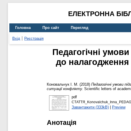
ЕЛЕКТРОННА БІБ
Головна
Про сайт
Перегляд
Вхід
Реєстрація
Педагогічні умови
до налагодження 
Коновальчук І. М.
(2018)
Педагогічні умови пі
ситуації конфлікту.
Scientific letters of academ
pdf
СТАТТЯ_Konovalchuk_Inna_PEDA
Завантажити (333kB)
|
Preview
Анотація