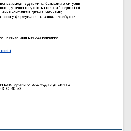
ої взаємодії з дітьми та батьками в ситуації
ності; уточнено сутність поняття "педагогічні
шення конфліктів дітей з батьками;
авчання у формування готовності майбутніх
ня, інтерактивні методи навчання
освіті
я конструктивної взаємодії з дітьми та
№ 3. С. 49–53.