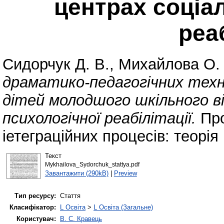
центрах соціа
реаб
Сидорчук Д. В.
,
Михайлова О. 
драматико-педагогічних техно
дітей молодшого шкільного ві
психологічної реабілітації.
Про
іетеграційних процесів: теорія 
Текст
Mykhailova_Sydorchuk_stattya.pdf
Завантажити (290kB)
|
Preview
Тип ресурсу:
Стаття
Класифікатор:
L Освіта
>
L Освіта (Загальне)
Користувач:
В. С. Кравець