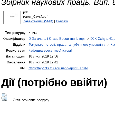
Збірник наукових праць. Вип. 
pdf
макет_Студії.pdf
Завантажити (5MB)
|
Preview
Тип ресурсу:
Книга
Класифікатор:
D Загальна і Стара Всесвітня Історія
>
DJK Східна Єв
Відділи:
Факультет історії, права та публічного управління
>
Ка
Користувач:
Кафедра всесвітньої історії
Дата подачі:
18 Лист 2019 12:36
Оновлення:
18 Лист 2019 12:41
URI:
https://eprints.zu.edu.ua/id/eprint/30199
Дії ​​(потрібно ввійти)
Оглянути опис ресурсу