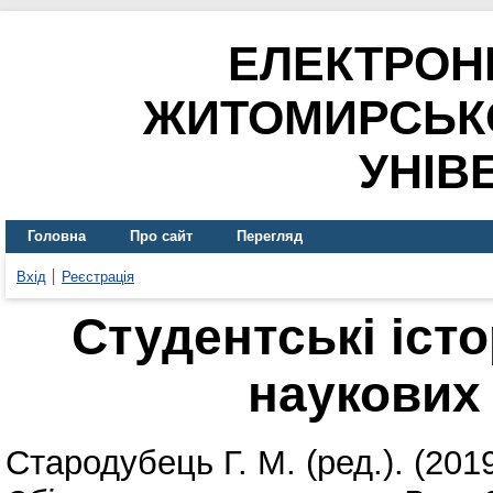
ЕЛЕКТРОН
ЖИТОМИРСЬК
УНІВ
Головна
Про сайт
Перегляд
Вхід
Реєстрація
Студентські істо
наукових 
Стародубець Г. М.
(ред.). (201