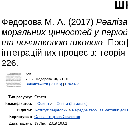
ш
Федорова М. А.
(2017)
Реаліза
моральних цінностей у періо
та початковою школою.
Профе
інтеграційних процесів: теорія 
226.
pdf
2017_Федорова_ЖДУ.PDF
Завантажити (250kB)
|
Preview
Тип ресурсу:
Стаття
Класифікатор:
L Освіта
>
L Освіта (Загальне)
Відділи:
Інститут педагогіки
>
Кафедра теорії та методик дошк
Користувач:
Олена Петрівна Сіваченко
Дата подачі:
19 Лист 2019 10:01