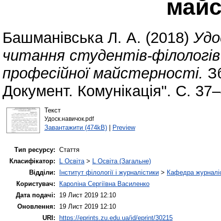
майс
Башманівська Л. А.
(2018)
Удо
читання студентів-філологів 
професійної майстерності.
Зб
Документ. Комунікація". С. 37–
Текст
Удоск.навичок.pdf
Завантажити (474kB)
|
Preview
Тип ресурсу:
Стаття
Класифікатор:
L Освіта
>
L Освіта (Загальне)
Відділи:
Інститут філології і журналістики
>
Кафедра журналіс
Користувач:
Кароліна Сергіївна Василенко
Дата подачі:
19 Лист 2019 12:10
Оновлення:
19 Лист 2019 12:10
URI:
https://eprints.zu.edu.ua/id/eprint/30215