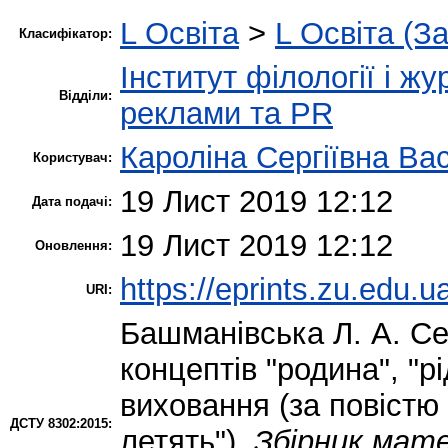
L Освіта
>
L Освіта (З
Класифікатор:
Інститут філології і ж
Відділи:
реклами та PR
Кароліна Сергіївна Ва
Користувач:
19 Лист 2019 12:12
Дата подачі:
19 Лист 2019 12:12
Оновлення:
https://eprints.zu.edu.u
URI:
Башманівська Л. А.
Сем
концептів "родина", "рі
виховання (за повістю
ДСТУ 8302:2015:
летять").
Збірник мате