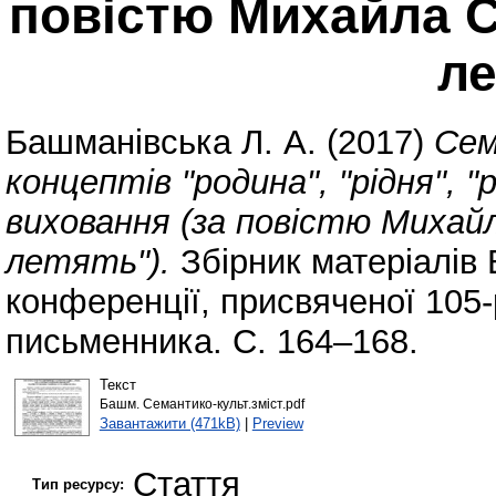
повістю Михайла С
ле
Башманівська Л. А.
(2017)
Сем
концептів "родина", "рідня", 
виховання (за повістю Михай
летять").
Збірник матеріалів 
конференції, присвяченої 105
письменника. С. 164–168.
Текст
Башм. Семантико-культ.зміст.pdf
Завантажити (471kB)
|
Preview
Стаття
Тип ресурсу: