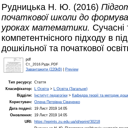
Рудницька Н. Ю.
(2016)
Підго
початкової школи до формува
уроках математики.
Сучасні т
компетентнісного підходу в під
дошкільної та початкової освіт
pdf
Ст._2016.Рудн..PDF
Завантажити (220kB)
|
Preview
Тип ресурсу:
Стаття
Класифікатор:
L Освіта
>
L Освіта (Загальне)
Відділи:
Інститут педагогіки
>
Кафедра теорії та методик дошк
Користувач:
Олена Петрівна Сіваченко
Дата подачі:
19 Лист 2019 14:05
Оновлення:
19 Лист 2019 14:05
URI:
https://eprints.zu.edu.ua/id/eprint/30218