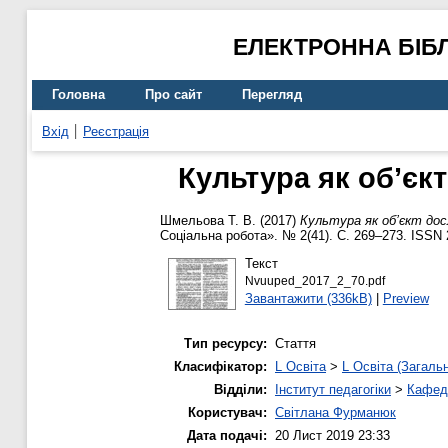
ЕЛЕКТРОННА БІБ
Головна
Про сайт
Перегляд
Вхід
Реєстрація
Культура як об’єкт
Шмельова Т. В.
(2017)
Культура як об’єкт досл
Соціальна робота». № 2(41). С. 269–273. ISSN 
Текст
Nvuuped_2017_2_70.pdf
Завантажити (336kB)
|
Preview
Тип ресурсу:
Стаття
Класифікатор:
L Освіта
>
L Освіта (Загаль
Відділи:
Інститут педагогіки
>
Кафедр
Користувач:
Світлана Фурманюк
Дата подачі:
20 Лист 2019 23:33