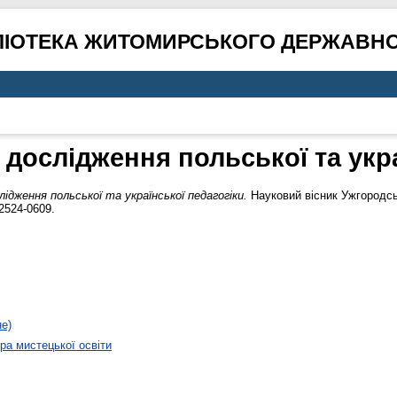
ЛІОТЕКА ЖИТОМИРСЬКОГО ДЕРЖАВНО
 дослідження польської та укр
ідження польської та української педагогіки.
Науковий вісник Ужгородськ
2524-0609.
не)
а мистецької освіти