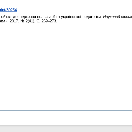
print/30254
об’єкт дослідження польської та української педагогіки.
Науковий вісни
ота»
. 2017. № 2(41). С. 269–273.