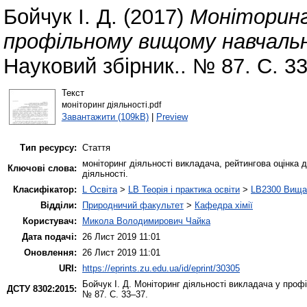
Бойчук І. Д.
(2017)
Моніторинг
профільному вищому навчальн
Науковий збірник.. № 87. С. 3
Текст
моніторинг діяльності.pdf
Завантажити (109kB)
|
Preview
Тип ресурсу:
Стаття
моніторинг діяльності викладача, рейтингова оцінка д
Ключові слова:
діяльності.
Класифікатор:
L Освіта
>
LB Теорія і практика освіти
>
LB2300 Вища 
Відділи:
Природничий факультет
>
Кафедра хімії
Користувач:
Микола Володимирович Чайка
Дата подачі:
26 Лист 2019 11:01
Оновлення:
26 Лист 2019 11:01
URI:
https://eprints.zu.edu.ua/id/eprint/30305
Бойчук І. Д.
Моніторинг діяльності викладача у про
ДСТУ 8302:2015:
№ 87. С. 33–37.