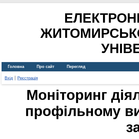
ЕЛЕКТРОН
ЖИТОМИРСЬК
УНІВ
Головна
Про сайт
Перегляд
Вхід
Реєстрація
Моніторинг дія
профільному в
з