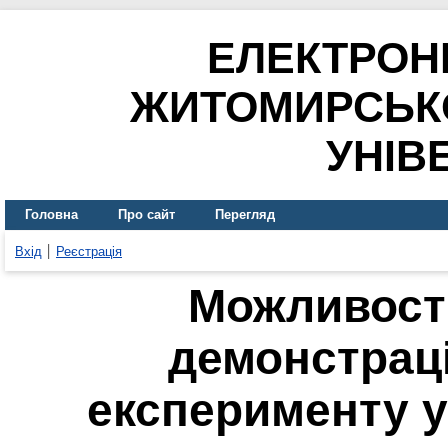
ЕЛЕКТРОН
ЖИТОМИРСЬК
УНІВ
Головна
Про сайт
Перегляд
Вхід
Реєстрація
Можливост
демонстраці
експерименту 