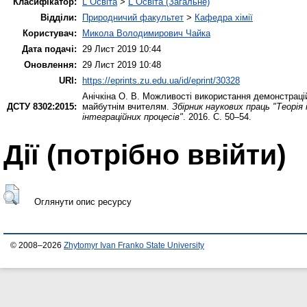
Класифікатор:
L Освіта
>
L Освіта (Загальне)
Відділи:
Природничий факультет
>
Кафедра хімії
Користувач:
Микола Володимирович Чайка
Дата подачі:
29 Лист 2019 10:44
Оновлення:
29 Лист 2019 10:48
URI:
https://eprints.zu.edu.ua/id/eprint/30328
Анічкіна О. В.
Можливості використання демонстрацій
ДСТУ 8302:2015:
майбутнім вчителям.
Збірник наукових праць "Теорія
інтеграційних процесів"
. 2016. С. 50–54.
Дії ​​(потрібно ввійти)
Оглянути опис ресурсу
© 2008–2026
Zhytomyr Ivan Franko State University