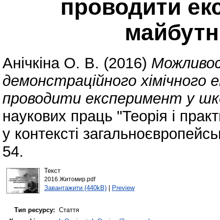
проводити ек
майбутн
Анічкіна О. В.
(2016)
Можливос
демонстраційного хімічного 
проводити експеримент у шк
наукових праць "Теорія і прак
у контексті загальноєвропейськ
54.
Текст
2016 Житомир.pdf
Завантажити (440kB)
|
Preview
Тип ресурсу:
Стаття