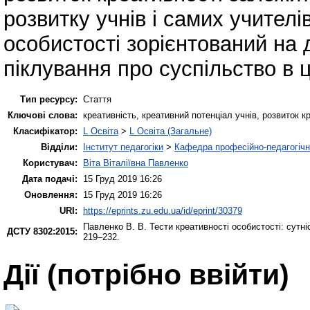
розвитку учнів і самих учителі
особистості зорієнтований на 
піклування про суспільство в ц
Тип ресурсу:
Стаття
Ключові слова:
креативність, креативний потенціал учнів, розвиток к
Класифікатор:
L Освіта
>
L Освіта (Загальне)
Відділи:
Інститут педагогіки
>
Кафедра професійно-педагогічної
Користувач:
Віта Віталіївна Павленко
Дата подачі:
15 Груд 2019 16:26
Оновлення:
15 Груд 2019 16:26
URI:
https://eprints.zu.edu.ua/id/eprint/30379
Павленко В. В.
Тести креативності особистості: сутні
ДСТУ 8302:2015:
219–232.
Дії ​​(потрібно ввійти)