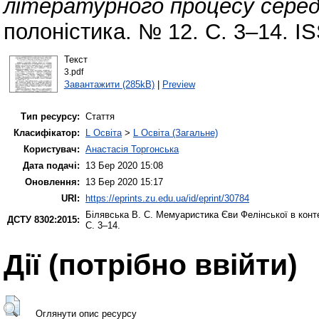
літературного процесу серед
полоністика. № 12. С. 3–14. I
Текст
3.pdf
Завантажити (285kB)
|
Preview
Тип ресурсу:
Стаття
Класифікатор:
L Освіта
>
L Освіта (Загальне)
Користувач:
Анастасія Торгонська
Дата подачі:
13 Бер 2020 15:08
Оновлення:
13 Бер 2020 15:17
URI:
https://eprints.zu.edu.ua/id/eprint/30784
Білявська В. С.
Мемуаристика Єви Фелінської в конте
ДСТУ 8302:2015:
С. 3–14.
Дії ​​(потрібно ввійти)
Оглянути опис ресурсу