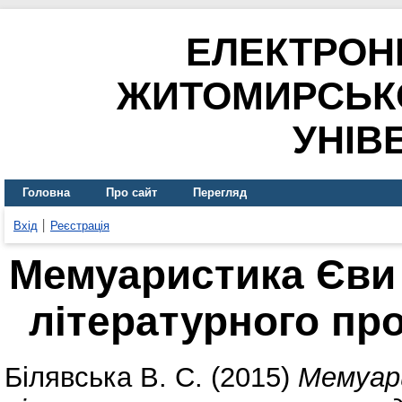
ЕЛЕКТРОН
ЖИТОМИРСЬК
УНІВ
Головна
Про сайт
Перегляд
Вхід
Реєстрація
Мемуаристика Єви 
літературного про
Білявська В. С.
(2015)
Мемуари