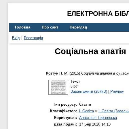
ЕЛЕКТРОННА БІБ
Головна
Про сайт
Перегляд
Вхід
Реєстрація
Соціальна апатія 
Ковтун Н. М.
(2015)
Соціальна апатія в сучасн
Текст
8.pdf
Завантажити (257kB)
|
Preview
Тип ресурсу:
Стаття
Класифікатор:
L Освіта
>
L Освіта (Загаль
Користувач:
Анастасія Торгонська
Дата подачі:
17 Бер 2020 14:13