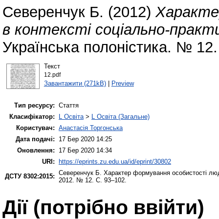
Северенчук Б.
(2012)
Характе
в контексті соціально-практи
Українська полоністика. № 12.
Текст
12.pdf
Завантажити (271kB)
|
Preview
Тип ресурсу:
Стаття
Класифікатор:
L Освіта
>
L Освіта (Загальне)
Користувач:
Анастасія Торгонська
Дата подачі:
17 Бер 2020 14:25
Оновлення:
17 Бер 2020 14:34
URI:
https://eprints.zu.edu.ua/id/eprint/30802
Северенчук Б.
Характер формування особистості люди
ДСТУ 8302:2015:
2012. № 12. С. 93–102.
Дії ​​(потрібно ввійти)