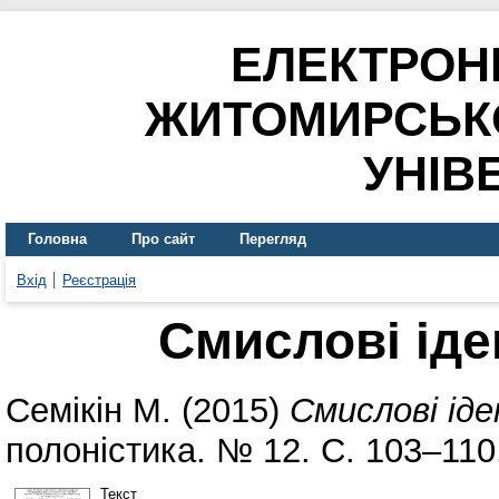
ЕЛЕКТРОН
ЖИТОМИРСЬК
УНІВ
Головна
Про сайт
Перегляд
Вхід
Реєстрація
Смислові іде
Семікін М.
(2015)
Смислові ід
полоністика. № 12. С. 103–110
Текст