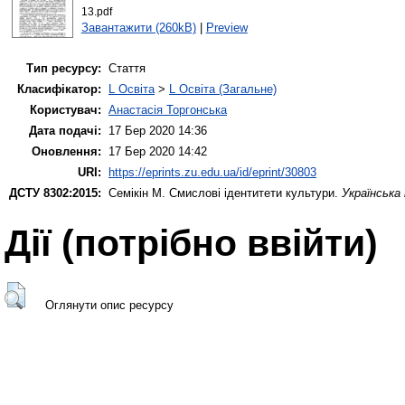
13.pdf
Завантажити (260kB)
|
Preview
Тип ресурсу:
Стаття
Класифікатор:
L Освіта
>
L Освіта (Загальне)
Користувач:
Анастасія Торгонська
Дата подачі:
17 Бер 2020 14:36
Оновлення:
17 Бер 2020 14:42
URI:
https://eprints.zu.edu.ua/id/eprint/30803
ДСТУ 8302:2015:
Семікін М.
Смислові ідентитети культури.
Українська
Дії ​​(потрібно ввійти)
Оглянути опис ресурсу