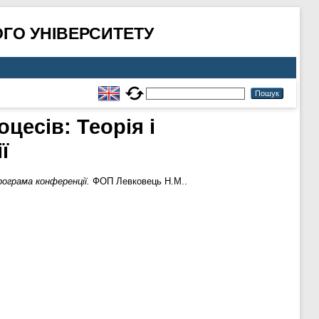
ГО УНІВЕРСИТЕТУ
цесів: Теорія і
ї
рограма конференції.
ФОП Левковець Н.М..