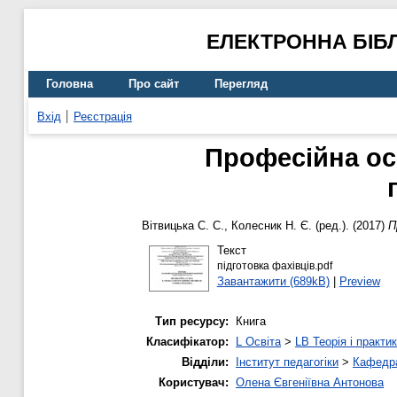
ЕЛЕКТРОННА БІБ
Головна
Про сайт
Перегляд
Вхід
Реєстрація
Професійна осв
Вітвицька С. С.
,
Колесник Н. Є.
(ред.). (2017)
П
Текст
підготовка фахівців.pdf
Завантажити (689kB)
|
Preview
Тип ресурсу:
Книга
Класифікатор:
L Освіта
>
LB Теорія і практик
Відділи:
Інститут педагогіки
>
Кафедра
Користувач:
Олена Євгеніївна Антонова