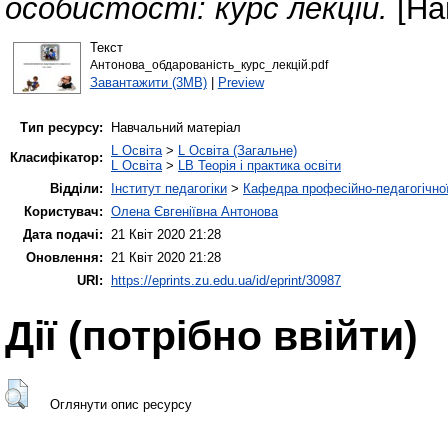
особистості: курс лекцій.
[На
Текст
Антонова_обдарованість_курс_лекцій.pdf
Завантажити (3MB)
|
Preview
Тип ресурсу:
Навчальний матеріал
L Освіта
>
L Освіта (Загальне)
Класифікатор:
L Освіта
>
LB Теорія і практика освіти
Відділи:
Інститут педагогіки
>
Кафедра професійно-педагогічної,
Користувач:
Олена Євгеніївна Антонова
Дата подачі:
21 Квіт 2020 21:28
Оновлення:
21 Квіт 2020 21:28
URI:
https://eprints.zu.edu.ua/id/eprint/30987
Дії ​​(потрібно ввійти)
Оглянути опис ресурсу