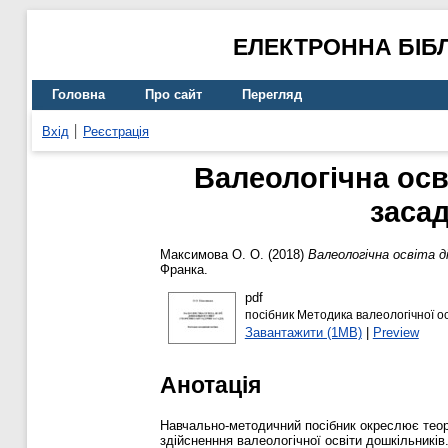
ЕЛЕКТРОННА БІБ
Головна
Про сайт
Перегляд
Вхід
Реєстрація
Валеологічна осв
заса
Максимова О. О.
(2018)
Валеологічна освіта д
Франка.
pdf
посібник Методика валеологічної ос
Завантажити (1MB)
|
Preview
Анотація
Навчально-методичний посібник окреслює теор
здійсненння валеологічної освіти дошкільникі