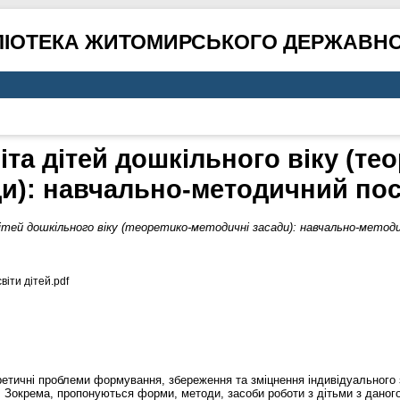
ЛІОТЕКА ЖИТОМИРСЬКОГО ДЕРЖАВНО
іта дітей дошкільного віку (те
ди): навчально-методичний пос
ітей дошкільного віку (теоретико-методичні засади): навчально-методи
віти дітей.pdf
етичні проблеми формування, збереження та зміцнення індивідуального 
в. Зокрема, пропонуються форми, методи, засоби роботи з дітьми з дано