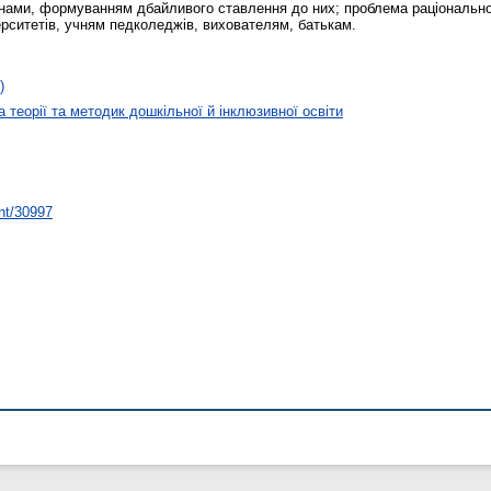
нами, формуванням дбайливого ставлення до них; проблема раціональног
рситетів, учням педколеджів, вихователям, батькам.
)
 теорії та методик дошкільної й інклюзивної освіти
int/30997