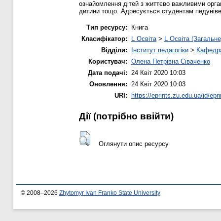
ознайомлення дітей з життєво важливими орга
дитини тощо. Адресується студентам педуніве
Тип ресурсу:
Книга
Класифікатор:
L Освіта
>
L Освіта (Загальне
Відділи:
Інститут педагогіки
>
Кафедра
Користувач:
Олена Петрівна Сіваченко
Дата подачі:
24 Квіт 2020 10:03
Оновлення:
24 Квіт 2020 10:03
URI:
https://eprints.zu.edu.ua/id/epr
Дії ​​(потрібно ввійти)
Оглянути опис ресурсу
© 2008–2026
Zhytomyr Ivan Franko State University