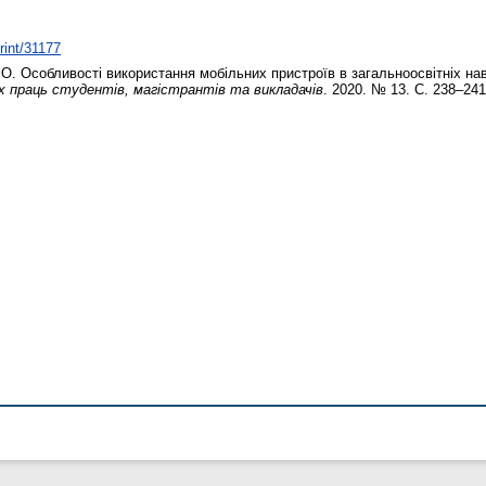
print/31177
 О.
Особливості використання мобільних пристроїв в загальноосвітніх н
вих праць студентів, магістрантів та викладачів
. 2020. № 13. С. 238–241