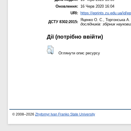
Оновлення:
16 Черв 2020 16:04
URI:
https://eprints.zu.edu.ua/id/e
Яценко О. С.
,
Торгонська А.
ДСТУ 8302:2015:
дослідників: збірник науко
Дії ​​(потрібно ввійти)
Оглянути опис ресурсу
© 2008–2026
Zhytomyr Ivan Franko State University