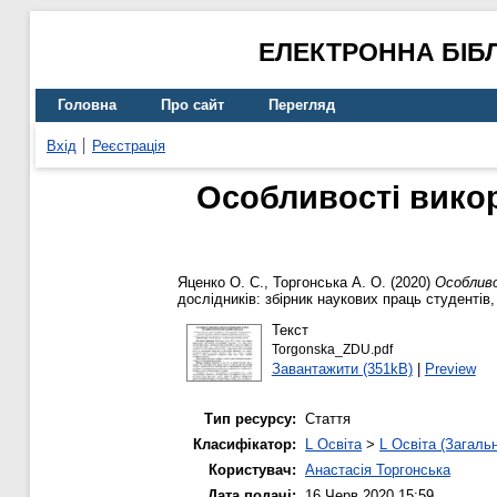
ЕЛЕКТРОННА БІБ
Головна
Про сайт
Перегляд
Вхід
Реєстрація
Особливості викор
Яценко О. С.
,
Торгонська А. О.
(2020)
Особливо
дослідників: збірник наукових праць студентів,
Текст
Torgonska_ZDU.pdf
Завантажити (351kB)
|
Preview
Тип ресурсу:
Стаття
Класифікатор:
L Освіта
>
L Освіта (Загаль
Користувач:
Анастасія Торгонська
Дата подачі:
16 Черв 2020 15:59