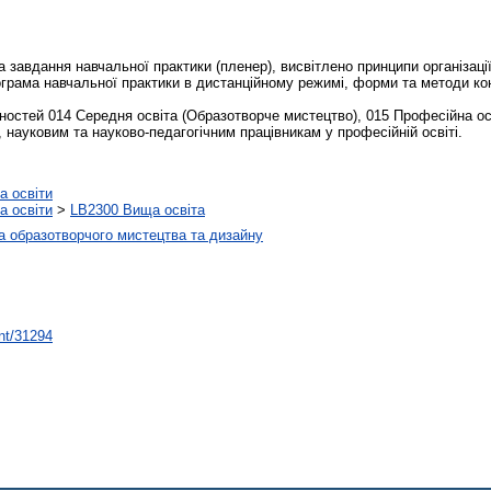
завдання навчальної практики (пленер), висвітлено принципи організації
рограма навчальної практики в дистанційному режимі, форми та методи ко
остей 014 Середня освіта (Образотворче мистецтво), 015 Професійна осві
науковим та науково-педагогічним працівникам у професійній освіті.
а освіти
а освіти
>
LB2300 Вища освіта
 образотворчого мистецтва та дизайну
int/31294