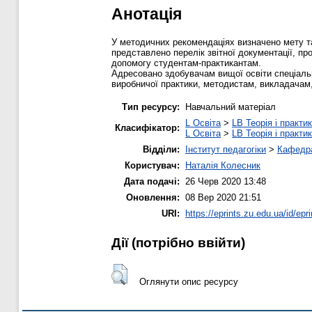
Анотація
У методичних рекомендаціях визначено мету та 
представлено перелік звітної документації, п
допомогу студентам-практикантам.
Адресовано здобувачам вищої освіти спеціальн
виробничої практики, методистам, викладачам, 
Тип ресурсу:
Навчальний матеріал
L Освіта
>
LB Теорія і практик
Класифікатор:
L Освіта
>
LB Теорія і практик
Відділи:
Інститут педагогіки
>
Кафедра
Користувач:
Наталія Колесник
Дата подачі:
26 Черв 2020 13:48
Оновлення:
08 Вер 2020 21:51
URI:
https://eprints.zu.edu.ua/id/epr
Дії ​​(потрібно ввійти)
Оглянути опис ресурсу