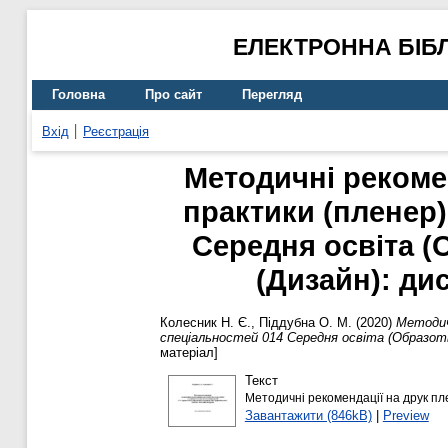
ЕЛЕКТРОННА БІБ
Головна
Про сайт
Перегляд
Вхід
Реєстрація
Методичні рекоме
практики (пленер)
Середня освіта (
(Дизайн): ди
Колесник Н. Є.
,
Піддубна О. М.
(2020)
Методич
спеціальностей 014 Середня освіта (Образот
матеріал]
Текст
Методичні рекомендації на друк пл
Завантажити (846kB)
|
Preview