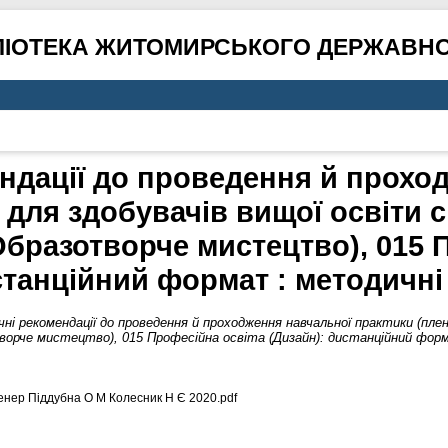
ЛІОТЕКА ЖИТОМИРСЬКОГО ДЕРЖАВНО
ндації до проведення й прохо
 для здобувачів вищої освіти 
Образотворче мистецтво), 015 
станційний формат : методичні
ні рекомендації до проведення й проходження навчальної практики (плен
ворче мистецтво), 015 Професійна освіта (Дизайн): дистанційний форм
енер Піддубна О М Колесник Н Є 2020.pdf