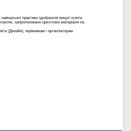
 навчальної практики здобувачів вищої освіти,
нтролю, запропоновано орієнтовні матеріали на
та (Дизайн), керівникам і організаторам