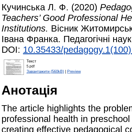
Кучинська Л. Ф.
(2020)
Pedagog
Teachers’ Good Professional He
Institutions.
Вісник Житомирсько
Івана Франка. Педагогічні нау
DOI:
10.35433/pedagogy.1(100)
Текст
5.pdf
Завантажити (560kB)
|
Preview
Анотація
The article highlights the probl
professional health in preschool
creating effective pedagogical co