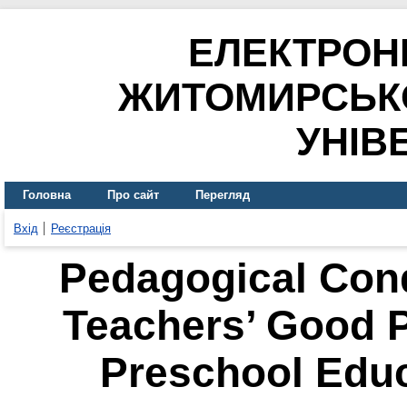
ЕЛЕКТРОН
ЖИТОМИРСЬК
УНІВ
Головна
Про сайт
Перегляд
Вхід
Реєстрація
Pedagogical Cond
Teachers’ Good P
Preschool Educa