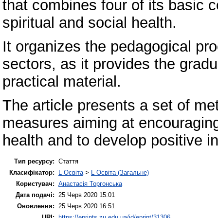
that combines four of its basic
spiritual and social health.
It organizes the pedagogical pr
sectors, as it provides the grad
practical material.
The article presents a set of me
measures aiming at encouraging
health and to develop positive i
Тип ресурсу:
Стаття
Класифікатор:
L Освіта
>
L Освіта (Загальне)
Користувач:
Анастасія Торгонська
Дата подачі:
25 Черв 2020 15:01
Оновлення:
25 Черв 2020 16:51
URI:
https://eprints.zu.edu.ua/id/eprint/31306