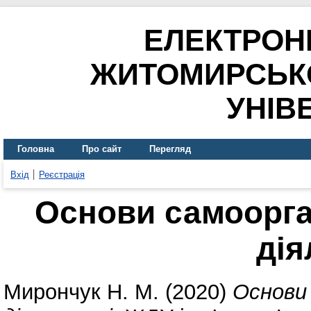
ЕЛЕКТРОН
ЖИТОМИРСЬК
УНІВ
Головна
Про сайт
Перегляд
Вхід
Реєстрація
Основи самоорган
дія
Мирончук Н. М.
(2020)
Основи 