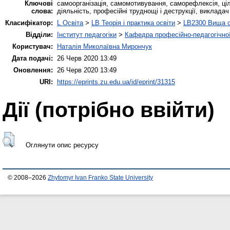
Ключові
самоорганізація, самомотивування, саморефлексія, ці
слова:
діяльність, професійні труднощі і деструкції, виклада
Класифікатор:
L Освіта
>
LB Теорія і практика освіти
>
LB2300 Вища о
Відділи:
Інститут педагогіки
>
Кафедра професійно-педагогічної,
Користувач:
Наталія Миколаївна Мирончук
Дата подачі:
26 Черв 2020 13:49
Оновлення:
26 Черв 2020 13:49
URI:
https://eprints.zu.edu.ua/id/eprint/31315
Дії ​​(потрібно ввійти)
Оглянути опис ресурсу
© 2008–2026
Zhytomyr Ivan Franko State University