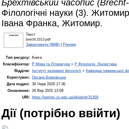
Брехтівський часопис (Brecht-H
Філологічні науки (3). Житоми
Івана Франка, Житомир.
Текст
brecht 2013.pdf
Завантажити (9MB)
|
Preview
Тип ресурсу:
Книга
Класифікатор:
P Мова та Література
>
P Філологія. Лінгвістика
Відділи:
Інститут іноземної філології
>
Кафедра германської філ
Користувач:
Оксана Борковська
Дата подачі:
30 Черв 2020 17:36
Оновлення:
26 Вер 2025 13:09
URI:
https://eprints.zu.edu.ua/id/eprint/31359
Дії ​​(потрібно ввійти)