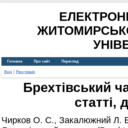
ЕЛЕКТРОН
ЖИТОМИРСЬК
УНІВ
Головна
Про сайт
Перегляд
Вхід
Реєстрація
Брехтівський ча
статті, 
Чирков О. С.
,
Закалюжний Л. 