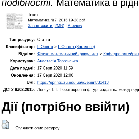
подібності.
Математика в рідні
Текст
Математика №7_2016 19-28.pdf
Завантажити (2MB)
|
Preview
Тип ресурсу:
Стаття
Класифікатор:
L Освіта
>
L Освіта (Загальне)
Відділи:
Фізико-математичний факультет
>
Кафедра алгебри т
Користувач:
Анастасія Торгонська
Дата подачі:
17 Серп 2020 11:59
Оновлення:
17 Серп 2020 12:00
URI:
https://eprints.zu.edu.ua/id/eprint/31413
ДСТУ 8302:2015:
Ленчук І. Г.
Перетворення фігур: задачі на метод поді
Дії ​​(потрібно ввійти)
Оглянути опис ресурсу