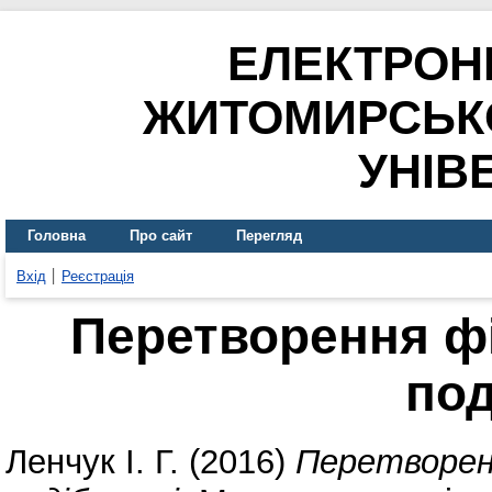
ЕЛЕКТРОН
ЖИТОМИРСЬК
УНІВ
Головна
Про сайт
Перегляд
Вхід
Реєстрація
Перетворення фі
под
Ленчук І. Г.
(2016)
Перетворенн