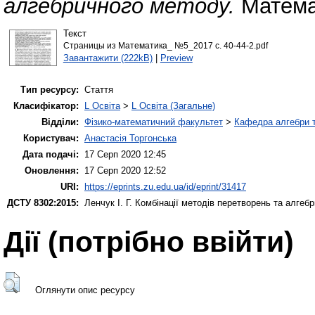
алгебричного методу.
Математ
Текст
Страницы из Математика_ №5_2017 с. 40-44-2.pdf
Завантажити (222kB)
|
Preview
Тип ресурсу:
Стаття
Класифікатор:
L Освіта
>
L Освіта (Загальне)
Відділи:
Фізико-математичний факультет
>
Кафедра алгебри т
Користувач:
Анастасія Торгонська
Дата подачі:
17 Серп 2020 12:45
Оновлення:
17 Серп 2020 12:52
URI:
https://eprints.zu.edu.ua/id/eprint/31417
ДСТУ 8302:2015:
Ленчук І. Г.
Комбінації методів перетворень та алгеб
Дії ​​(потрібно ввійти)
Оглянути опис ресурсу