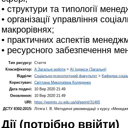
• структури та типології мене
• організації управління соціа
макрорівнях;
• практичних аспектів менеджм
• ресурсного забезпечення ме
Тип ресурсу:
Стаття
Класифікатор:
A Загальні роботи
>
AI Індекси (Загальні)
Відділи:
Соціально-психологічний факультет
>
Кафедра соціа
Користувач:
Світлана Миколаївна Коляденко
Дата подачі:
10 Вер 2020 21:49
Оновлення:
10 Вер 2020 21:49
URI:
https://eprints.zu.edu.ua/id/eprint/31465
ДСТУ 8302:2015:
Літяга І. В.
Методичні рекомендації з курсу «Менеджм
Дії ​​(потрібно ввійти)