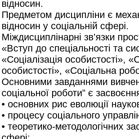
відносин.
Предметом дисципліни є механ
відносин у соціальній сфері.
Міждисциплінарні зв’язки прос
«Вступ до спеціальності та си
«Соціалізація особистості»,
особистості», «Соціальна робо
Основними завданнями вивче
соціальної роботи” є засвоєнн
• основних рис еволюції науко
• процесу соціального управлі
• теоретико-методологічних з
сфері;