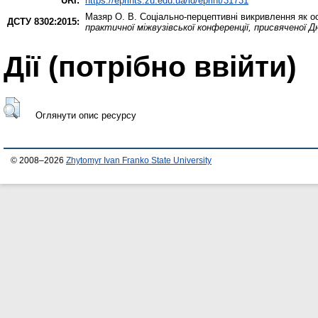
URI:
https://eprints.zu.edu.ua/id/eprint/31731
Мазяр О. В.
Соціально-перцептивні викривлення як ос
ДСТУ 8302:2015:
практичної міжвузівської конференції, присвяченої 
Дії ​​(потрібно ввійти)
Оглянути опис ресурсу
© 2008–2026
Zhytomyr Ivan Franko State University