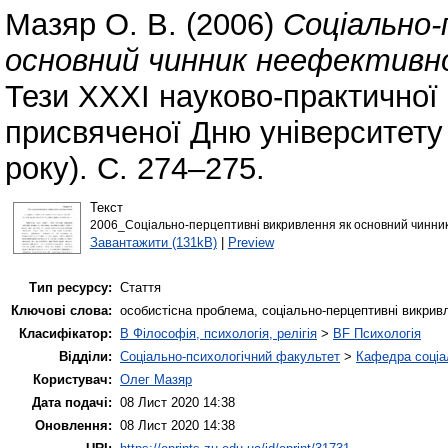
Мазяр О. В.
(2006)
Соціально-
основний чинник неефективної
Тези ХХХІ науково-практичної 
присвяченої Дню університету
року). С. 274–275.
Текст
2006_Соціально-перцептивні викривлення як основний чинник 
Завантажити (131kB)
|
Preview
Тип ресурсу:
Стаття
Ключові слова:
особистісна проблема, соціально-перцептивні викрив
Класифікатор:
B Філософія, психологія, релігія
>
BF Психологія
Відділи:
Соціально-психологічний факультет
>
Кафедра соціал
Користувач:
Олег Мазяр
Дата подачі:
08 Лист 2020 14:38
Оновлення:
08 Лист 2020 14:38