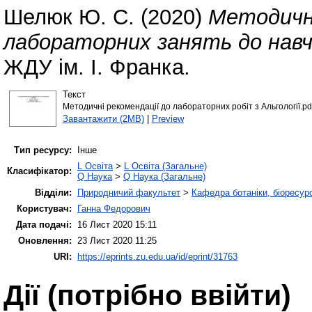
Шелюк Ю. С.
(2020)
Методичні
лабораторних занять до навча
ЖДУ ім. І. Франка.
Текст
Методичні рекомендації до лабораторних робіт з Альгології.pd
Завантажити (2MB)
|
Preview
Тип ресурсу:
Інше
L Освіта
>
L Освіта (Загальне)
Класифікатор:
Q Наука
>
Q Наука (Загальне)
Відділи:
Природничий факультет
>
Кафедра ботаніки, біоресурс
Користувач:
Ганна Федорович
Дата подачі:
16 Лист 2020 15:11
Оновлення:
23 Лист 2020 11:25
URI:
https://eprints.zu.edu.ua/id/eprint/31763
Дії ​​(потрібно ввійти)