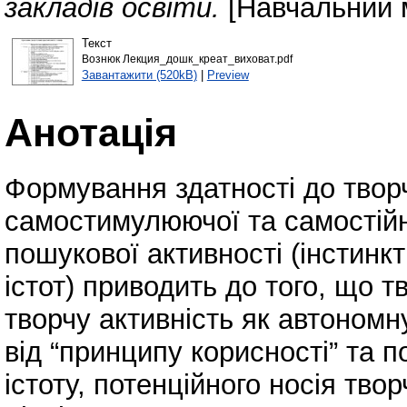
закладів освіти.
[Навчальний 
Текст
Вознюк Лекция_дошк_креат_виховат.pdf
Завантажити (520kB)
|
Preview
Анотація
Формування здатності до творч
самостимулюючої та самостійн
пошукової активності (інстинк
істот) приводить до того, що 
творчу активність як автономн
від “принципу корисності” та 
істоту, потенційного носія тво