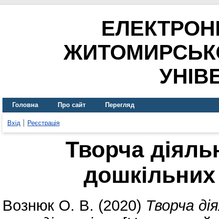
ЕЛЕКТРОН
ЖИТОМИРСЬК
УНІВ
Головна
Про сайт
Перегляд
Вхід
Реєстрація
Творча діяль
дошкільних 
Вознюк О. В.
(2020)
Творча ді