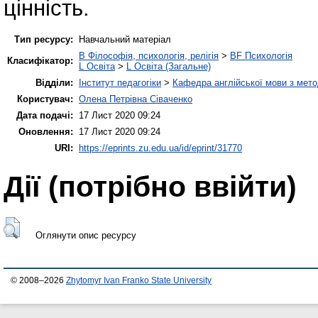
цінність.
Тип ресурсу:
Навчальний матеріал
B Філософія, психологія, релігія
>
BF Психологія
Класифікатор:
L Освіта
>
L Освіта (Загальне)
Відділи:
Інститут педагогіки
>
Кафедра англійської мови з мето
Користувач:
Олена Петрівна Сіваченко
Дата подачі:
17 Лист 2020 09:24
Оновлення:
17 Лист 2020 09:24
URI:
https://eprints.zu.edu.ua/id/eprint/31770
Дії ​​(потрібно ввійти)
Оглянути опис ресурсу
© 2008–2026
Zhytomyr Ivan Franko State University