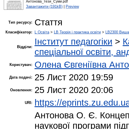
Антонова_тези_Суми.pdf
Завантажити (191kB)
|
Preview
Стаття
Тип ресурсу:
Класифікатор:
L Освіта
>
LB Теорія і практика освіти
>
LB2300 Вища 
Інститут педагогіки
>
К
Відділи:
спеціальної освіти, ан
Олена Євгеніївна Ант
Користувач:
25 Лист 2020 19:59
Дата подачі:
25 Лист 2020 20:06
Оновлення:
https://eprints.zu.edu.u
URI:
Антонова О. Є.
Концепт
наукової програми підг