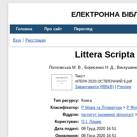
ЕЛЕКТРОННА БІБ
Головна
Про сайт
Перегляд
Вхід
Реєстрація
Littera Scrip
Полховська М. В.
,
Борисенко Н. Д.
,
Вискушенк
Текст
лІТЕРА 2020 ОСТВТОЧНИЙ 6.pdf
Завантажити (895kB)
|
Preview
Тип ресурсу:
Книга
Класифікатор:
P Мова та Література
>
P Філ
Відділи:
Інститут іноземної філології
Користувач:
О.І. Ляшик
Дата подачі:
08 Груд 2020 16:51
Оновлення:
08 Груд 2020 16:51