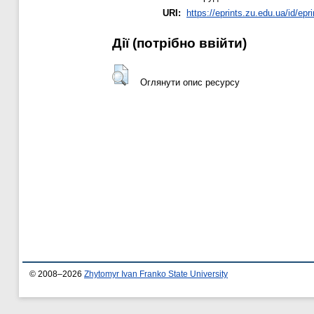
URI:
https://eprints.zu.edu.ua/id/epr
Дії ​​(потрібно ввійти)
Оглянути опис ресурсу
© 2008–2026
Zhytomyr Ivan Franko State University