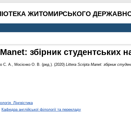
ЛІОТЕКА ЖИТОМИРСЬКОГО ДЕРЖАВНО
ta Manet: збірник студентських 
о С. А.
,
Мосієнко О. В.
(ред.). (2020)
Littera Scripta Manet: збірник студ
ологія. Лінгвістика
>
Кафедра англійської філології та перекладу