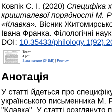
Ковпік С. І.
(2020)
Специфіка х
кришталевої порядності М. Р
«Клавка».
Вісник Житомирськог
Івана Франка. Філологічні нау
DOI:
10.35433/philology.1(92).
Текст
4.pdf
Завантажити (341kB)
|
Preview
Анотація
У статті йдеться про специфі
українського письменника М. 
"Клавка". У статті розглянуто