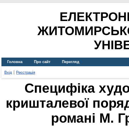
ЕЛЕКТРОН
ЖИТОМИРСЬК
УНІВ
Головна
Про сайт
Перегляд
Вхід
Реєстрація
Специфіка худо
кришталевої поряд
романі М. 