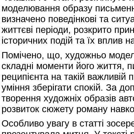
моделювання образу письменни
визначено поведінкові та ситу
життєві періоди, розкрито пр
історичних подій та їх вплив н
Помічено, що, художньо моде
складні моменти його життя, 
реципієнта на такій важливій п
уміння зберігати спокій. За д
творення художніх образів ав
розвиток сюжету роману навко
Особливо увагу в статті зосер