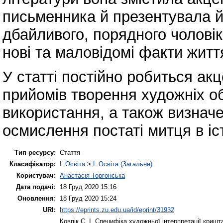
письменника й презентувала й
дбайливого, порядного чоловік
нові та маловідомі факти житт
У статті постійно робиться ак
прийомів творення художніх об
використання, а також визнач
осмислення постаті митця в іст
Тип ресурсу:
Стаття
Класифікатор:
L Освіта
>
L Освіта (Загальне)
Користувач:
Анастасія Торгонська
Дата подачі:
18 Груд 2020 15:16
Оновлення:
18 Груд 2020 15:24
URI:
https://eprints.zu.edu.ua/id/eprint/31932
Ковпік С. І.
Специфіка художньої інтерпретації кришт