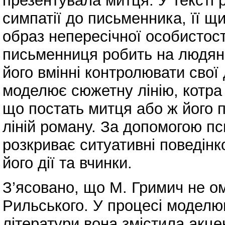
презентувала митця. У тексті 
симпатії до письменника, її щ
образ непересічної особистост
письменниця робить на людяно
його вмінні контролювати свої 
моделює сюжетну лінію, котра
що постать митця або ж його 
ліній роману. За допомогою п
розкриває ситуативні поведінк
його дії та вчинки.
З’ясовано, що М. Гримич не о
Рильського. У процесі моделю
літератури вона змістила акц