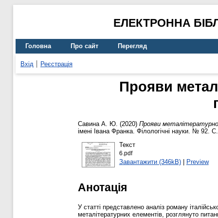
ЕЛЕКТРОННА БІБ
Головна
Про сайт
Перегляд
Вхід
Реєстрація
Прояви металі
Савина А. Ю.
(2020)
Прояви металітературност
імені Івана Франка. Філологічні науки. № 92. С
Текст
6.pdf
Завантажити (346kB)
|
Preview
Анотація
У статті представлено аналіз роману італійськ
металітературних елементів, розглянуто пита