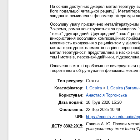
На основі доступних джерел металітературу в
його подальшої читацької рецепції. Металітер
завданню осмислення феномену літератури як
Особливу увагу присвячено металітературним ел
Зокрема, роман конструюється за принципом "те
"текст" другорядний. Другорядний "текст" реп
використання особливих композиційних прийомів
можливість входження з реципієнтом у діалогі
металітературних елементів на рівні персонос
металітературності представлена в наскрізних 
тем і мотивів, персонажі-двійники, підкреслен
Означена в статті проблема не вичерпується 
теоретичного обґрунтування феномена металіте
Тип ресурсу:
Стаття
Класифікатор:
L Освіта
>
L Освіта (Загаль
Користувач:
Анастасія Торгонська
Дата подачі:
18 Груд 2020 15:20
Оновлення:
22 Вер 2025 10:49
URI:
https://eprints.zu.edu.ua/id/e
Савина А. Ю.
Прояви металі
ДСТУ 8302:2015:
університету імені Івана Фр