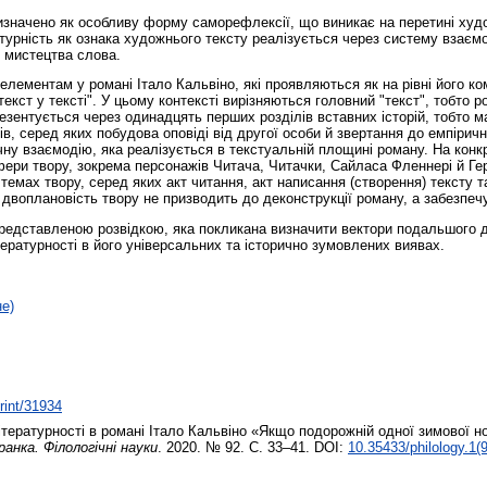
изначено як особливу форму саморефлексії, що виникає на перетині худо
атурність як ознака художнього тексту реалізується через систему взаєм
 мистецтва слова.
ементам у романі Італо Кальвіно, які проявляються як на рівні його комп
кст у тексті". У цьому контексті вирізняються головний "текст", тобто р
резентується через одинадцять перших розділів вставних історій, тобто 
, серед яких побудова оповіді від другої особи й звертання до емпіричн
чну взаємодію, яка реалізується в текстуальній площині роману. На кон
фери твору, зокрема персонажів Читача, Читачки, Сайласа Фленнері й Ге
темах твору, серед яких акт читання, акт написання (створення) тексту т
а двоплановість твору не призводить до деконструкції роману, а забезпеч
представленою розвідкою, яка покликана визначити вектори подальшого 
ратурності в його універсальних та історично зумовлених виявах.
не)
print/31934
тературності в романі Італо Кальвіно «Якщо подорожній одної зимової н
анка. Філологічні науки
. 2020. № 92. С. 33–41. DOI:
10.35433/philology.1(