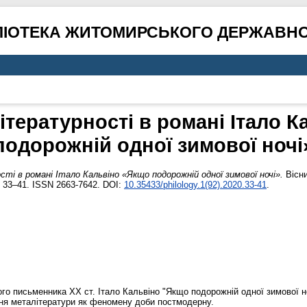
ЛІОТЕКА ЖИТОМИРСЬКОГО ДЕРЖАВНО
тературності в романі Італо 
подорожній одної зимової ночі
і в романі Італо Кальвіно «Якщо подорожній одної зимової ночі».
Вісни
. 33–41. ISSN 2663-7642. DOI:
10.35433/philology.1(92).2020.33-41
.
ого письменника ХХ ст. Італо Кальвіно "Якщо подорожній одної зимової н
ння металітератури як феномену доби постмодерну.