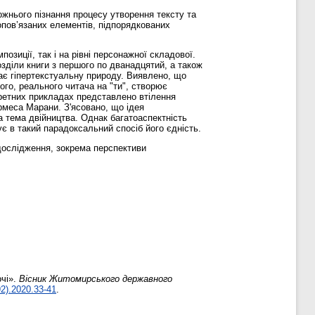
жнього пізнання процесу утворення тексту та
опов’язаних елементів, підпорядкованих
озиції, так і на рівні персонажної складової.
озділи книги з першого по дванадцятий, а також
має гіпертекстуальну природу. Виявлено, що
ого, реального читача на "ти", створює
кретних прикладах представлено втілення
рмеса Марани. З'ясовано, що ідея
а тема двійництва. Однак багатоаспектність
ує в такий парадоксальний спосіб його єдність.
дослідження, зокрема перспективи
очі».
Вісник Житомирського державного
92).2020.33-41
.