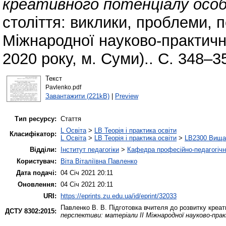
креативного потенціалу особ
століття: виклики, проблеми, п
Міжнародної науково-практичн
2020 року, м. Суми).. С. 348–3
Текст
Pavlenko.pdf
Завантажити (221kB)
|
Preview
Тип ресурсу:
Стаття
L Освіта
>
LB Теорія і практика освіти
Класифікатор:
L Освіта
>
LB Теорія і практика освіти
>
LB2300 Вища 
Відділи:
Інститут педагогіки
>
Кафедра професійно-педагогічної
Користувач:
Віта Віталіївна Павленко
Дата подачі:
04 Січ 2021 20:11
Оновлення:
04 Січ 2021 20:11
URI:
https://eprints.zu.edu.ua/id/eprint/32033
Павленко В. В.
Підготовка вчителя до розвитку креат
ДСТУ 8302:2015:
перспективи: матеріали ІІ Міжнародної науково-прак