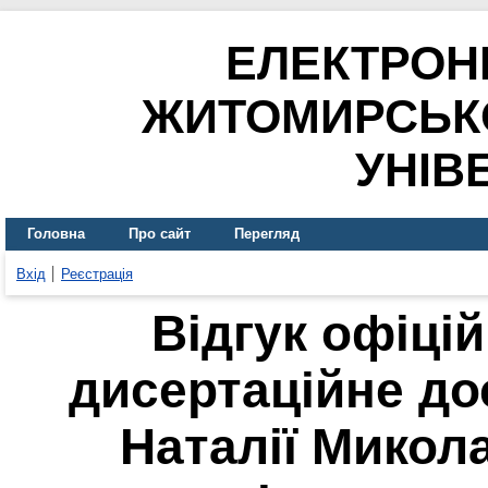
ЕЛЕКТРОН
ЖИТОМИРСЬК
УНІВ
Головна
Про сайт
Перегляд
Вхід
Реєстрація
Відгук офіці
дисертаційне д
Наталії Микола