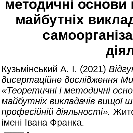
методичні основи 
майбутніх викла
самоорганіза
дія
Кузьмінський А. І.
(2021)
Відгу
дисертаційне дослідження Ми
«Теоретичні і методичні осн
майбутніх викладачів вищої шк
професійній діяльності».
Жито
імені Івана Франка.