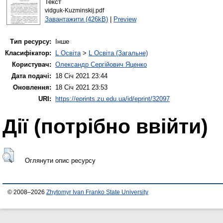
Текст
vidguk-Kuzminskij.pdf
Завантажити (426kB)
|
Preview
Тип ресурсу:
Інше
Класифікатор:
L Освіта
>
L Освіта (Загальне)
Користувач:
Олександр Сергійович Яценко
Дата подачі:
18 Січ 2021 23:44
Оновлення:
18 Січ 2021 23:53
URI:
https://eprints.zu.edu.ua/id/eprint/32097
Дії ​​(потрібно ввійти)
Оглянути опис ресурсу
© 2008–2026
Zhytomyr Ivan Franko State University