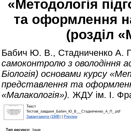
«Методологія під
та оформлення н
(розділ «
Бабич Ю. В.
,
Стадниченко А. 
самоконтролю з оволодіння а
Біологія) основами курсу «Ме
представлення та оформлення
«Малакологія»).
ЖДУ ім. І. Фр
Текст
Тестові_завданя_Бабич_Ю_В_,_Стадниченко_А_П_.pdf
Завантажити (1MB)
|
Preview
Тип ресурсу:
Інше