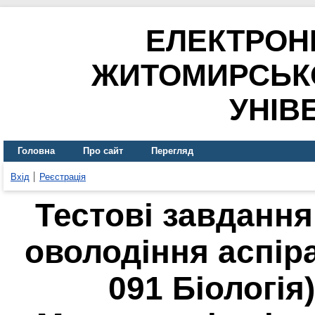
ЕЛЕКТРОН
ЖИТОМИРСЬК
УНІВ
Головна
Про сайт
Перегляд
Вхід
Реєстрація
Тестові завданн
оволодіння аспір
091 Біологія