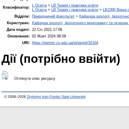
L Освіта
>
LB Теорія і практика освіти
Класифікатор:
L Освіта
>
LB Теорія і практика освіти
>
LB2300 Вища о
Відділи:
Природничий факультет
>
Кафедра зоології, біологічн
Користувач:
Кафедра зоології, біологічного моніторингу та охорони
Дата подачі:
22 Січ 2021 17:06
Оновлення:
02 Жовт 2024 08:58
URI:
https://eprints.zu.edu.ua/id/eprint/32164
Дії ​​(потрібно ввійти)
Оглянути опис ресурсу
© 2008–2026
Zhytomyr Ivan Franko State University